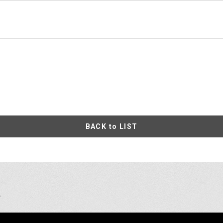
BACK to LIST
け