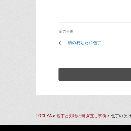
前の事例
柄の朽ちた和包丁
TOGI-YA
>
包丁と刃物の研ぎ直し事例
>
包丁の欠