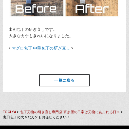
出刃包丁の研ぎ直しです。
大きなカケもきれいになりました。
«
マグロ包丁
中華包丁の研ぎ直し
»
一覧に戻る
TOGI-YA
>
包丁刃物の研ぎ直し専門店 研ぎ屋の日常は刃物にあふれる日々
>
出刃包丁の大きなカケもお任せください！