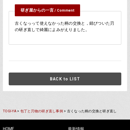
研ぎ屋からの一言
/ Comment
古くなっって使えなかった柄の交換と，錆びついた刃
の研ぎ直しで綺麗によみがえりました。
BACK to LIST
TOGI-YA
>
包丁と刃物の研ぎ直し事例
>
古くなった柄の交換と研ぎ直し
HOME
最新情報