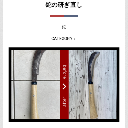
鉈の研ぎ直し
鉈
CATEGORY：