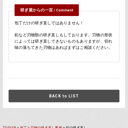
研ぎ屋からの一言
/ Comment
包丁だけの研ぎ直しではありません！
鉈など刃物類の研ぎ直しもしております。刃物の形状
によっては研ぎ直しできないものもありますが、切れ
味の落ちてきた刃物はあればまずはご相談ください。
BACK to LIST
TOGI-YA
>
包丁と刃物の研ぎ直し事例
>
鉈の研ぎ直し